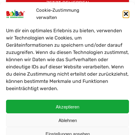
JETZT BEWERBEN
Cookie-Zustimmung
verwalten
Um dir ein optimales Erlebnis zu bieten, verwenden
wir Technologien wie Cookies, um
Geräteinformationen zu speichern und/oder darauf
zuzugreifen. Wenn du diesen Technologien zustimmst,
können wir Daten wie das Surfverhalten oder
Impressum
eindeutige IDs auf dieser Website verarbeiten. Wenn
Einkaufsbedingungen
du deine Zustimmung nicht erteilst oder zurückziehst,
Fremdfirmenrichtlinien
können bestimmte Merkmale und Funktionen
Datenschutz
beeinträchtigt werden.
Kontakt
Cookie-Richtlinie (EU)
Akzeptieren
Hinweisgebersystem
Ablehnen
© 2026 Die Bonbonfabrik | All rights reserved
Einstellungen ansehen