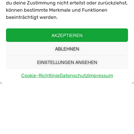
du deine Zustimmung nicht erteilst oder zurückziehst,
TEAMLEITUNG (M/W/D) PRODUKTION
können bestimmte Merkmale und Funktionen
beeinträchtigt werden.
Sweet Tec GmbH
Details >
AKZEPTIEREN
ABLEHNEN
Vollzeit
EINSTELLUNGEN ANSEHEN
AUSBILDUNG ZUR FACHKRAFT FÜR
LEBENSMITTELTECHNIK (M/W/D) 2026
Cookie-Richtlinie
Datenschutz
Impressum
Sweet Tec GmbH
Details >
Vollzeit
AUSBILDUNG ZUM