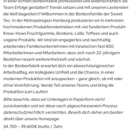
In einer echten Bonbonfabrik professionell und leidenschaftlich als
Team Erfolge gestalten? Trends setzen und mit unseren Leckereien
die Welt begeistern? Willkommen in der Bonbonfamilie der Sweet
Tec. In der Metropolregion Hamburg produzieren wir in mehreren
hochmodernen Produktionsbetrieben mit viel fundiertem Produkt-
Know-Hows Fruchtgummis, Bonbons, Lollis, Toffees und auch
vegane Produkte. Wir sind ein engagiertes und nachhaltig
arbeitendes Familienunternehmen mit inzwischen fast 800
Mitarbeiterinnen und Mitarbeitern, dass sich nach 22-jährigem
Bestehen rasant weiterentwickelt und wächst.
In der Bonbonfabrik erwartet dich ein abwechslungsreicher
Arbeitsalltag, ein kollegiales Umfeld und die Chance, in einer
modernen Produktion mit anzupacken – ganz gleich, ob mit oder
ohne Vorerfahrung. Werde Teil unseres Teams und bring die
Produktion zum Laufen!
Bitte beachte, dass wir Unterlagen in Papierform nicht
zurücksenden und wir diese nach abgeschlossenem Prozess
datenschutzrechtlich vernichten. Bewirb dich daher am besten
direkt über unsere Homepage.
34.700 – 39.600€ brutto / Jahr