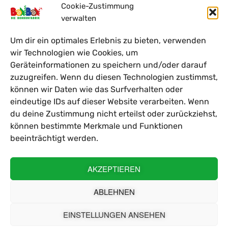
Cookie-Zustimmung
Sweet Pack Tec GmbH
verwalten
Details >
Um dir ein optimales Erlebnis zu bieten, verwenden
wir Technologien wie Cookies, um
Geräteinformationen zu speichern und/oder darauf
zuzugreifen. Wenn du diesen Technologien zustimmst,
Vollzeit
können wir Daten wie das Surfverhalten oder
FACHKRAFT FÜR LAGERLOGISTIK (M/W/D)
eindeutige IDs auf dieser Website verarbeiten. Wenn
du deine Zustimmung nicht erteilst oder zurückziehst,
Sweet Tec GmbH
können bestimmte Merkmale und Funktionen
Details >
beeinträchtigt werden.
AKZEPTIEREN
Vollzeit
ABLEHNEN
AUSBILDUNG FACHKRAFT FÜR
LAGERLOGISTIK (M/W/D) 2026
EINSTELLUNGEN ANSEHEN