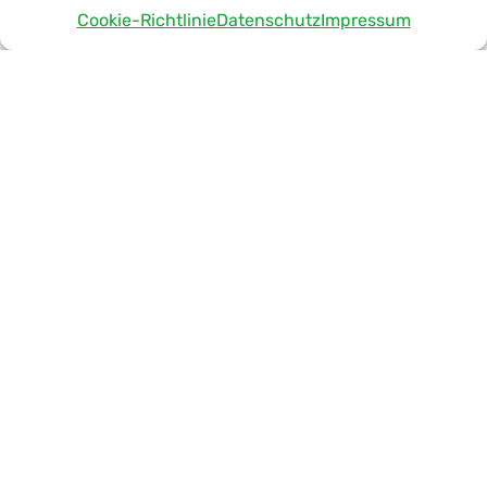
Sweet Tec GmbH
Cookie-Richtlinie
Datenschutz
Impressum
Details >
Vollzeit
AUSBILDUNG FACHLAGERIST (M/W/D) 2026
Sweet Tec GmbH
Details >
Vollzeit
SCHÜLERPRAKTIKUM IN DER LOGISTIK
(M/W/D)
Sweet Tec GmbH
Details >