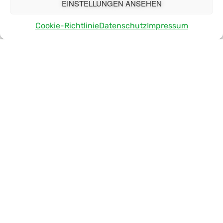
EINSTELLUNGEN ANSEHEN
Vollzeit
SENIOR IT SYSTEMADMINISTRATOR (M/W/D)
Cookie-Richtlinie
Datenschutz
Impressum
Ragolds Management Service GmbH
Details >
Vollzeit
BACHELOR (B.A.) IM DUALEN STUDIUM
MEDIEN- UND IT-MANAGEMENT (M/W/D) 2026
Ragolds Management Service GmbH
Details >